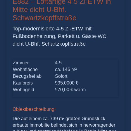
E882 – Loftartige 4-5 Zi-ETW in
Mitte dicht U-Bhf.
Schwartzkopffstraße
Top-modernisierte 4-5 Zi-ETW mit
Fußbodenheizung, Parkett u. Gäste-WC
dicht U-Bhf. Schartzkopffstraße
Zimmer
4-5
Wohnfläche
ca. 146 m²
Bezugsfrei ab
Sofort
Kaufpreis
995.0000 €
Wohngeld
570,00 € warm
Objektbeschreibung:
Die auf einem ca. 739 m² großen Grundstück
erbaute Immobilie befindet sich in hervorragender